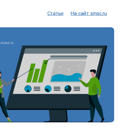
Статьи
На сайт smsc.ru
ьзовать