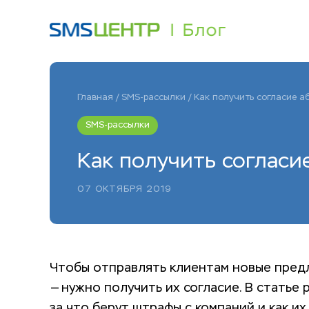
Главная
/
SMS-рассылки
/
Как получить согласие а
SMS-рассылки
Как получить согласи
07 ОКТЯБРЯ 2019
Чтобы отправлять клиентам новые предл
— нужно получить их согласие. В статье 
за что берут штрафы с компаний и как их